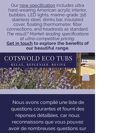
Our
new specification
includes ultra
hard-wearing American acrylic interior,
bubbles, LED lights, marine-grade 316
stainless steel, drinks bar, insulated
cover, floating thermometer, filter
connections, and headrests as standard.
The result? Market-leading specifications
at ultra-competitive pricing.
Get in touch
to explore the benefits of
our beautiful range.
Foire aux questions et
questions fréquemment
posées Dépannage
Nous avons compilé une liste de
questions courantes et fourni des
réponses détaillées, car nous
reconnaissons que vous pouvez
avoir de nombreuses questions sur